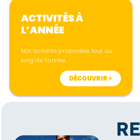
ACTIVITÉS À
L’ANNÉE
Nos activités proposées tout au
long de l’année.
DÉCOUVRIR >
R