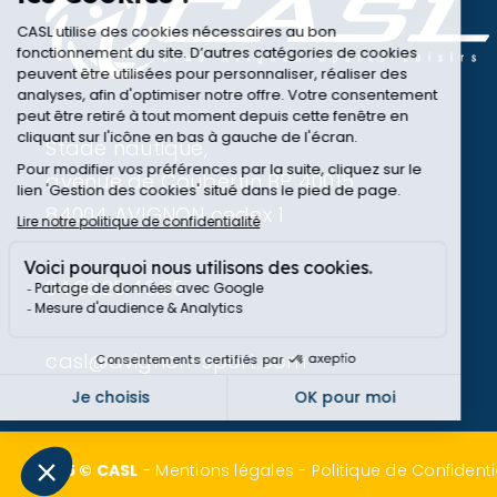
Stade nautique,
avenue de Coubertin BP 40015
84004 AVIGNON cedex 1
04.90.25.46.85
casl@avignon-sport.com
2025 © CASL
-
Mentions légales
-
Politique de Confidenti