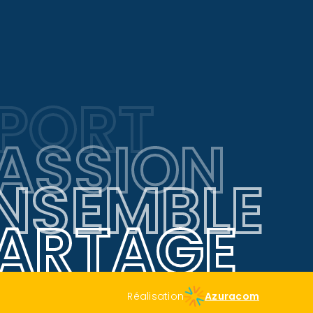
PORT
ASSION
NSEMBLE
ARTAGE
Réalisation
Azuracom