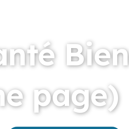
ctions
Contact
Partenaires
anté Bien
ne page)