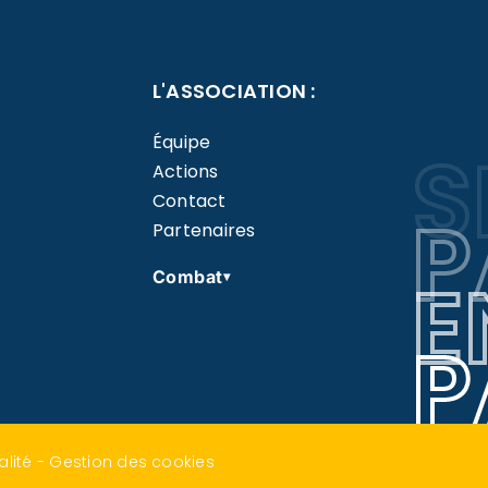
L'ASSOCIATION :
Équipe
S
Actions
Contact
P
Partenaires
E
Combat
▾
P
alité
-
Gestion des cookies