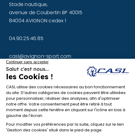
Stade nautique,
avenue de Coubertin BP 40015
84004 AVIGNON cedex 1
04.90.25.46.85
casl@avignon-sport.com
L'ASSOCIATION :
Équipe
Actions
Contact
SPORT
Partenaires
PASSION
Combat
ENSEMBLE
▾