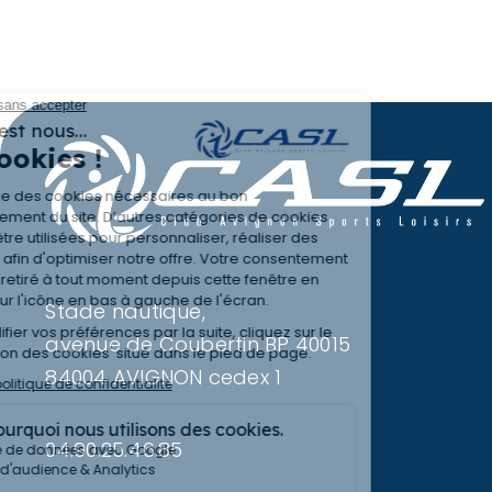
Stade nautique,
avenue de Coubertin BP 40015
84004 AVIGNON cedex 1
04.90.25.46.85