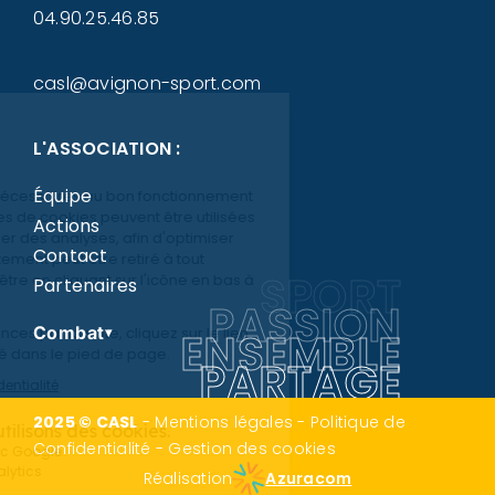
04.90.25.46.85
casl@avignon-sport.com
L'ASSOCIATION :
Équipe
Actions
Contact
SPORT
Partenaires
PASSION
Combat
ENSEMBLE
▾
PARTAGE
2025 © CASL
-
Mentions légales
-
Politique de
Confidentialité
-
Gestion des cookies
Réalisation
Azuracom