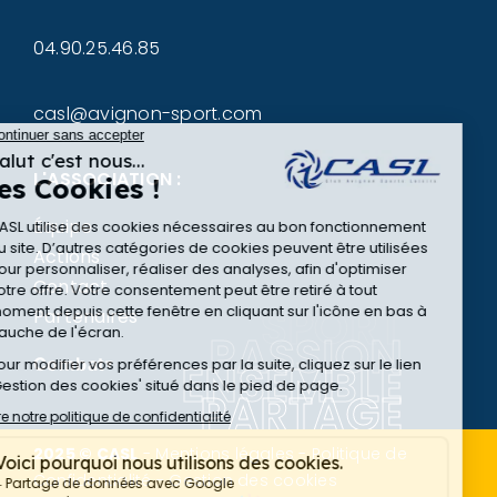
04.90.25.46.85
casl@avignon-sport.com
L'ASSOCIATION :
Équipe
Actions
Contact
SPORT
Partenaires
PASSION
Combat
ENSEMBLE
▾
PARTAGE
2025 © CASL
-
Mentions légales
-
Politique de
Confidentialité
-
Gestion des cookies